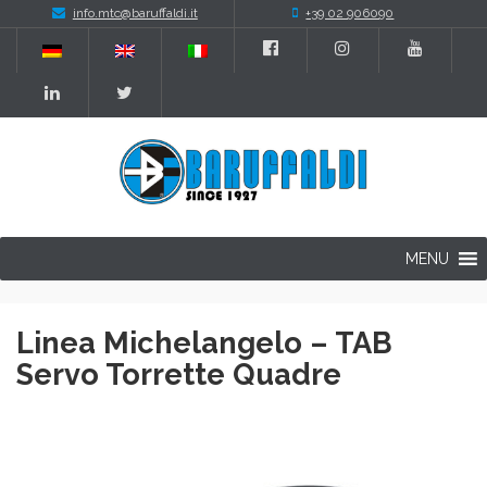
info.mtc@baruffaldi.it
+39 02 906090
MENU
Linea Michelangelo – TAB
Servo Torrette Quadre