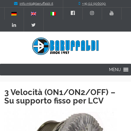
info.mtc@baruffaldi.it
+39 02 906090
MENU
3 Velocità (ON1/ON2/OFF) –
Su supporto fisso per LCV