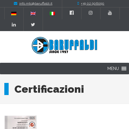
info.mtc@baruffaldi.it
+39 02 906090
MENU
Certificazioni