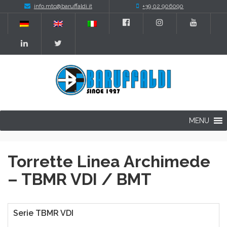
info.mtc@baruffaldi.it
+39 02 906090
MENU
Torrette Linea Archimede
– TBMR VDI / BMT
Serie TBMR VDI