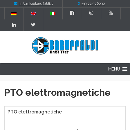
info.mtc@baruffaldi.it
+39 02 906090
MENU
PTO elettromagnetiche
PTO elettromagnetiche