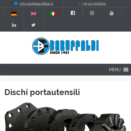
info.mtc@baruffaldi.it
+39 02 906090
MENU
Dischi portautensili