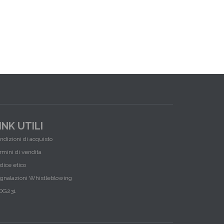
INK UTILI
ndizioni di acquisto
rmini di vendita
dice etico
gnalazioni Whistleblowing
OG231