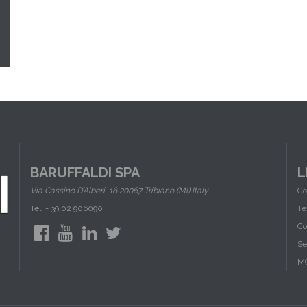
BARUFFALDI SPA
L
Via Cassino D’Alberi, 16 20067 Tribiano (MI) Italy
Co
Tel. + 39 02 906090
Te
Co
Se
M