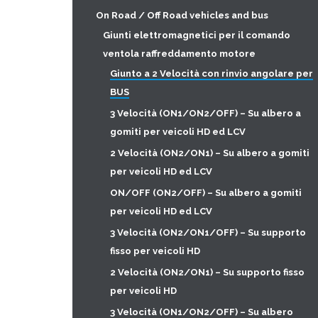
On Road / Off Road vehicles and bus
Giunti elettromagnetici per il comando
ventola raffreddamento motore
Giunto a 2 Velocità con rinvio angolare per
BUS
3 Velocità (ON1/ON2/OFF) – Su albero a
gomiti per veicoli HD ed LCV
2 Velocità (ON2/ON1) – Su albero a gomiti
per veicoli HD ed LCV
ON/OFF (ON2/OFF) – Su albero a gomiti
per veicoli HD ed LCV
3 Velocità (ON2/ON1/OFF) – Su supporto
fisso per veicoli HD
2 Velocità (ON2/ON1) – Su supporto fisso
per veicoli HD
3 Velocità (ON1/ON2/OFF) – Su albero