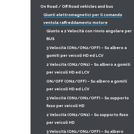
On Road / Off Road vehicles and bus
Giunti elettromagnetici per il comando
ventola raffreddamento motore
Giunto a 2 Velocità con rinvio angolare per
BUS
3 Velocità (ON1/ON2/OFF) – Su albero a
gomiti per veicoli HD ed LCV
2 Velocità (ON2/ON1) – Su albero a gomiti
per veicoli HD ed LCV
ON/OFF (ON2/OFF) – Su albero a gomiti
per veicoli HD ed LCV
3 Velocità (ON2/ON1/OFF) – Su supporto
fisso per veicoli HD
2 Velocità (ON2/ON1) – Su supporto fisso
per veicoli HD
3 Velocità (ON1/ON2/OFF) – Su albero