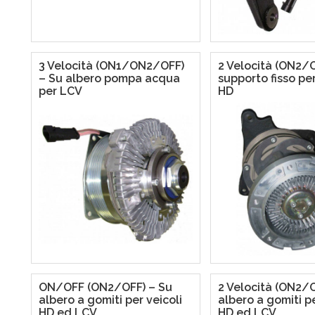
3 Velocità (ON1/ON2/OFF)
2 Velocità (ON2/
– Su albero pompa acqua
supporto fisso per
per LCV
HD
ON/OFF (ON2/OFF) – Su
2 Velocità (ON2/
albero a gomiti per veicoli
albero a gomiti pe
HD ed LCV
HD ed LCV