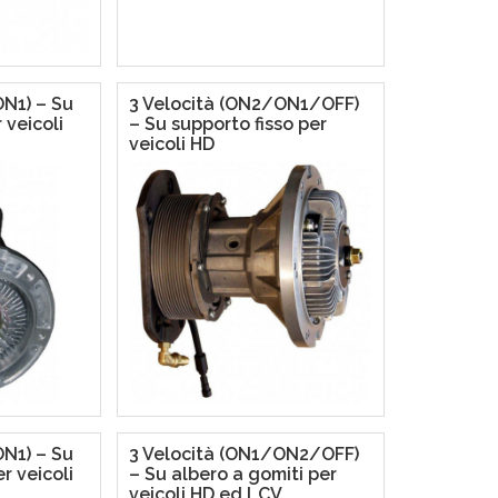
ON1) – Su
3 Velocità (ON2/ON1/OFF)
 veicoli
– Su supporto fisso per
veicoli HD
ON1) – Su
3 Velocità (ON1/ON2/OFF)
r veicoli
– Su albero a gomiti per
veicoli HD ed LCV