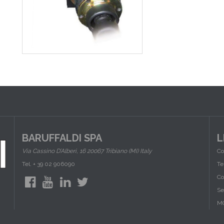
BARUFFALDI SPA
L
Via Cassino D’Alberi, 16 20067 Tribiano (MI) Italy
Co
Tel. + 39 02 906090
Te
Co
Se
M