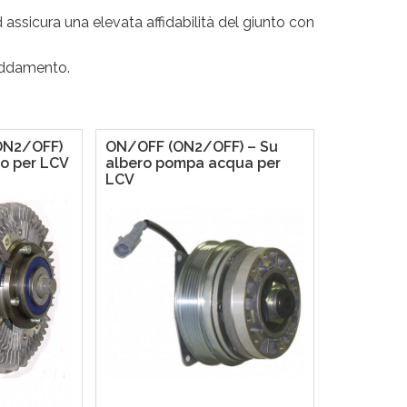
assicura una elevata affidabilità del giunto con
reddamento.
ON2/OFF)
ON/OFF (ON2/OFF) – Su
so per LCV
albero pompa acqua per
LCV