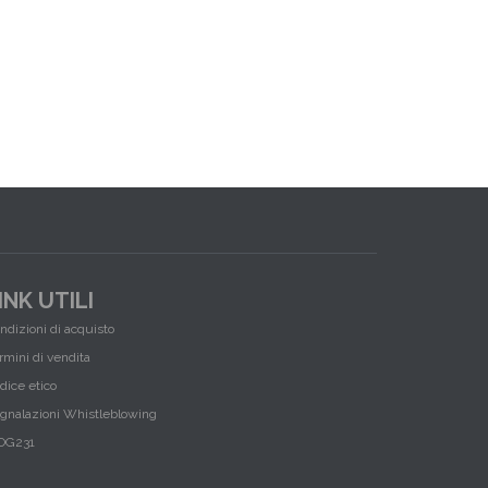
INK UTILI
ndizioni di acquisto
rmini di vendita
dice etico
gnalazioni Whistleblowing
OG231