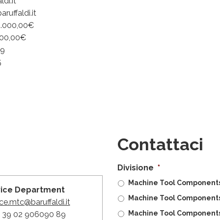
di.it
uffaldi.it
0.000,00€
000,00€
59
5
Contattaci
Divisione
*
Machine Tool Components 
vice Department
Machine Tool Components
ce.mtc@baruffaldi.it
Machine Tool Components
 + 39 02 906090 89