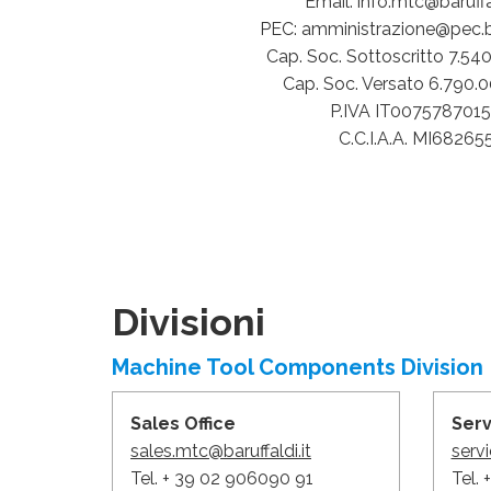
Email: info.mtc@baruffal
PEC: amministrazione@pec.bar
Cap. Soc. Sottoscritto 7.54
Cap. Soc. Versato 6.790.
P.IVA IT007578701
C.C.I.A.A. MI68265
Divisioni
Machine Tool Components Division
Sales Office
Ser
sales.mtc@baruffaldi.it
servi
Tel. + 39 02 906090 91
Tel.