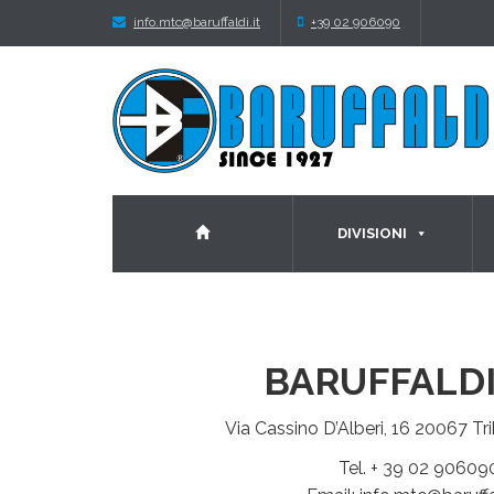
info.mtc@baruffaldi.it
+39 02 906090
DIVISIONI
BARUFFALDI
Via Cassino D’Alberi, 16 20067 Tri
Tel. + 39 02 90609