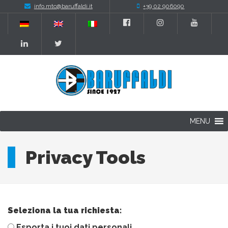
info.mtc@baruffaldi.it
+39 02 906090
MENU
Privacy Tools
Seleziona la tua richiesta:
Esporta i tuoi dati personali