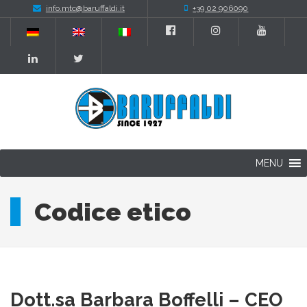
info.mtc@baruffaldi.it
+39 02 906090
MENU
Codice etico
Dott.sa Barbara Boffelli – CEO