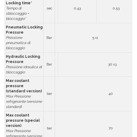
Locking time*
Tempo di
sec
0,43
0,53
sbloccaggio +
bloccaggio*
Pneumatic Locking
Pressure
Pressione
Bar
5 ±1
pneumatica di
bloccaggio
Hydraulic Locking
Pressure
Bar
30 ±3
Pressione idraulica di
bloccaggio
Max coolant
pressure
(standard version)
bar
40
Max Pressione
refrigerante (versione
standard)
Max coolant
pressure (special
version)
bar
70
Max Pressione
refrigerante (versione