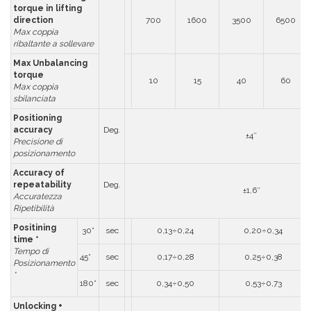
torque in lifting
direction
700
1600
3500
6500
Max coppia
ribaltante a sollevare
Max Unbalancing
torque
10
15
40
60
Max coppia
sbilanciata
Positioning
accuracy
Deg.
±4″
Precisione di
posizionamento
Accuracy of
repeatability
Deg.
±1,6″
Accuratezza
Ripetibilità
Positining
30°
sec
0,13÷0,24
0,20÷0,34
time *
Tempo di
45°
sec
0,17÷0,28
0,25÷0,38
Posizionamento
*
180°
sec
0,34÷0,50
0,53÷0,73
Unlocking +