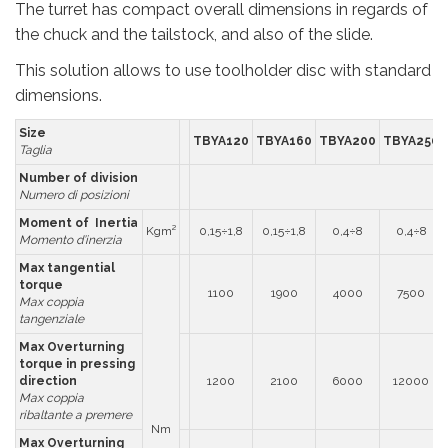
The turret has compact overall dimensions in regards of
the chuck and the tailstock, and also of the slide.
This solution allows to use toolholder disc with standard
dimensions.
Size
TBYA120
TBYA160
TBYA200
TBYA250
Taglia
Number of division
Numero di posizioni
Moment of Inertia
Kgm²
0,15÷1,8
0,15÷1,8
0,4÷8
0,4÷8
Momento d’inerzia
Max tangential
torque
1100
1900
4000
7500
Max coppia
tangenziale
Max Overturning
torque in pressing
direction
1200
2100
6000
12000
Max coppia
ribaltante a premere
Nm
Max Overturning