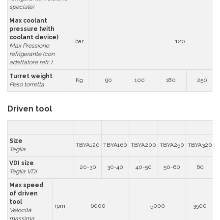
speciale)
Max coolant
pressure (with
coolant device)
bar
120
Max Pressione
refrigerante (con
adattatore refr. )
Turret weight
Kg
90
100
180
250
Peso torretta
Driven tool
Size
TBYA120
TBYA160
TBYA200
TBYA250
TBYA320
Taglia
VDI size
20-30
30-40
40-50
50-60
60
Taglia VDI
Max speed
of driven
tool
rpm
6000
5000
3500
Velocità
massima