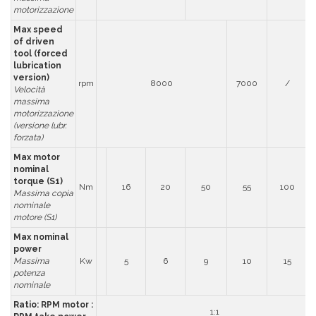
motorizzazione
Max speed
of driven
tool (forced
lubrication
version)
rpm
8000
7000
/
Velocità
massima
motorizzazione
(versione lubr.
forzata)
Max motor
nominal
torque (S1)
Nm
16
20
50
55
100
Massima copia
nominale
motore (S1)
Max nominal
power
Massima
Kw
5
6
9
10
15
potenza
nominale
Ratio: RPM motor :
1:1