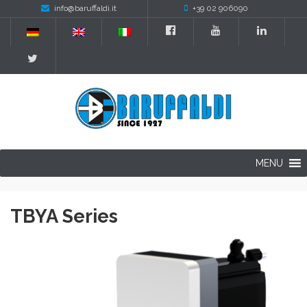
info@baruffaldi.it
+39 02 906090
MENU
TBYA Series