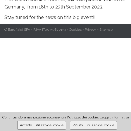
Germany, from 18th to 23th September 2023.
Stay tuned for the news on this big event!!
© Baruffaldi SPA - P.IVA IT00757870159 -
Cookies
-
Privacy
-
Sitemap
Continuando la navigazione acconsenti all'utilizzo dei cookie.
Leggi l'informativa
Accetto l'utilizzo dei cookie
Rifiuto l'utilizzo dei cookie