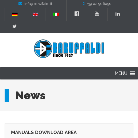
info@baruffaldi.it
+39 02 906090
MENU
News
MANUALS DOWNLOAD AREA