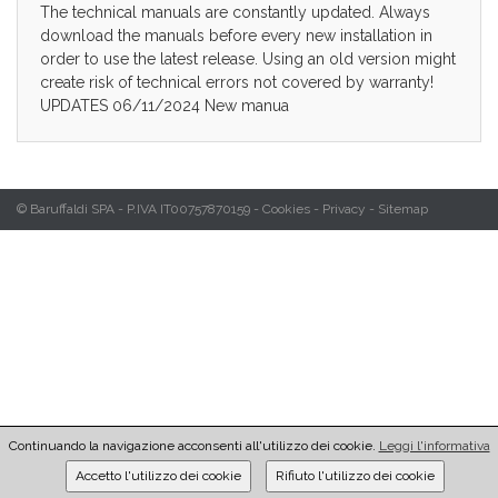
The technical manuals are constantly updated. Always
download the manuals before every new installation in
order to use the latest release. Using an old version might
create risk of technical errors not covered by warranty!
UPDATES 06/11/2024 New manua
© Baruffaldi SPA - P.IVA IT00757870159 -
Cookies
-
Privacy
-
Sitemap
Continuando la navigazione acconsenti all'utilizzo dei cookie.
Leggi l'informativa
Accetto l'utilizzo dei cookie
Rifiuto l'utilizzo dei cookie