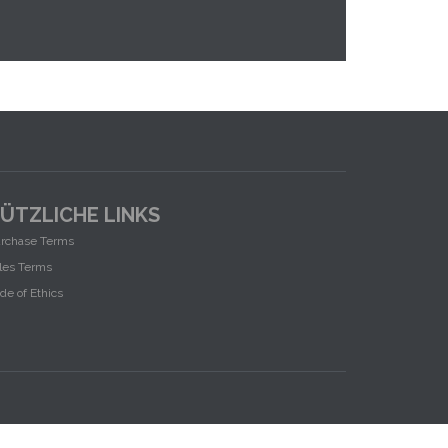
ÜTZLICHE LINKS
rchase Terms
les Terms
de of Ethics