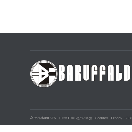
© Baruffaldi SPA - P.IVA IT00757870159
-
Cookies
-
Privacy
-
GDP