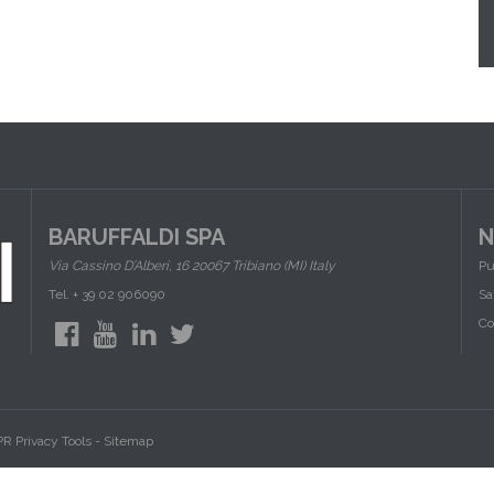
BARUFFALDI SPA
N
Via Cassino D’Alberi, 16 20067 Tribiano (MI) Italy
Pu
Tel. + 39 02 906090
Sa
Co
R Privacy Tools
-
Sitemap