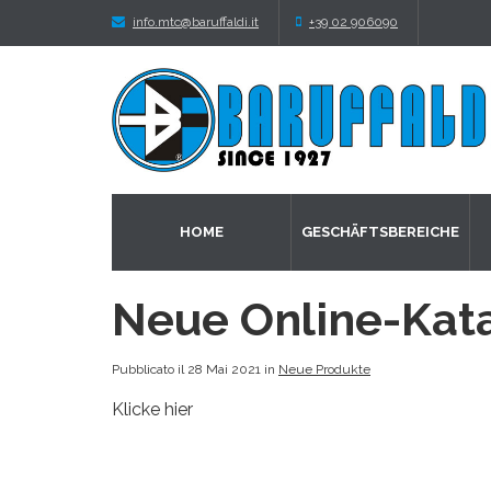
info.mtc@baruffaldi.it
+39 02 906090
HOME
GESCHÄFTSBEREICHE
Neue Online-Kat
Pubblicato il 28 Mai 2021 in
Neue Produkte
Klicke hier